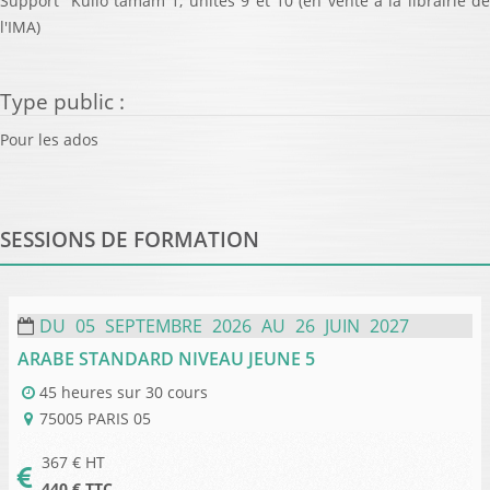
Support Kullo tamam 1, unités 9 et 10 (en vente à la librairie de
l'IMA)
Type public
:
Pour les ados
SESSIONS DE FORMATION
DU
05
SEPTEMBRE
2026
AU
26
JUIN
2027
ARABE STANDARD NIVEAU JEUNE 5
45 heures
sur
30 cours
75005
PARIS 05
367
€ HT
440
€ TTC