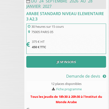
DU
24
SEPTEMBRE
2026
AU
28
JANVIER
2027
ARABE STANDARD NIVEAU ELEMENTAIRE
3 A2.3
30 heures
sur
15 cours
75005
PARIS 05
375
€ HT
450
€ TTC
JE M'INSCRIS
Demande de devis
12 places disponibles
Fiche programme
Tous les jeudis de 18h30 à 20h30 à l'Institut du
Monde Arabe