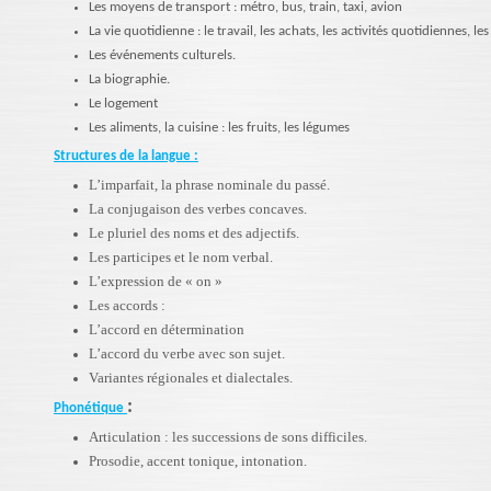
Les moyens de transport : métro, bus, train, taxi, avion
La vie quotidienne : le travail, les achats, les activités quotidiennes, le
Les événements culturels.
La biographie.
Le logement
Les aliments, la cuisine : les fruits, les légumes
Structures de la langue :
L’imparfait, la phrase nominale du passé.
La conjugaison des verbes concaves.
Le pluriel des noms et des adjectifs.
Les participes et le nom verbal.
L’expression de « on »
Les accords :
L’accord en détermination
L’accord du verbe avec son sujet.
Variantes régionales et dialectales.
:
Phonétique
Articulation : les successions de sons difficiles.
Prosodie, accent tonique, intonation.