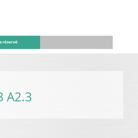
s réservé
 A2.3