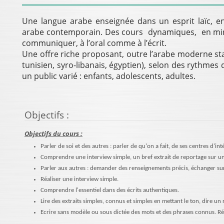
Une langue arabe enseignée dans un esprit laïc, en
arabe contemporain. Des cours dynamiques, en mini
communiquer, à l’oral comme à l’écrit.
Une offre riche proposant, outre l’arabe moderne sta
tunisien, syro-libanais, égyptien), selon des rythmes d
un public varié : enfants, adolescents, adultes.
Objectifs
:
Objectifs du cours :
Parler de soi et des autres : parler de qu'on a fait, de ses centres d'int
Comprendre une interview simple, un bref extrait de reportage sur un
Parler aux autres : demander des renseignements précis, échanger sur
Réaliser une interview simple.
Comprendre l'essentiel dans des écrits authentiques.
Lire des extraits simples, connus et simples en mettant le ton, dire un 
Ecrire sans modèle ou sous dictée des mots et des phrases connus. Réd