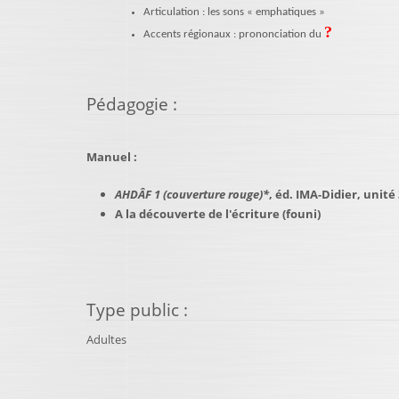
Articulation : les sons « emphatiques »
?
Accents régionaux : prononciation du
Pédagogie
:
Manuel :
AHDÂF 1 (couverture rouge)
*
, éd. IMA-Didier, unité
A la découverte de l'écriture (founi)
Type public
:
Adultes