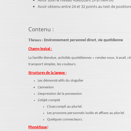
Avoir suivi le niveau «débutant 2» à l’IMA ou
Avoir obtenu entre 24 et 32 points au test de positio
Contenu
:
Thèmes :
Environnement personnel direct, vie quotidienne
Champ lexical :
La famille étendue, activités quotidiennes « rendez-vous, travail, réu
transport simples, les couleurs.
Structures de la langue
:
Les démonstratifs du singulier
L’annexion
L’expression de la possession
L’objet compté
L’inaccompli au pluriel.
Les pronoms personnels isolés et affixes au pluriel.
Quelques connecteurs.
:
Phonétique