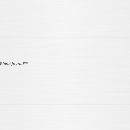
 3
(non fourni)
**