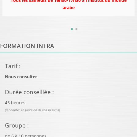
Tous les samedis de 16h00-17h30 à l'institut du monde
arabe
FORMATION INTRA
Tarif
:
Nous consulter
Durée conseillée
:
45 heures
(à adapter en fonction de vos besoins)
Groupe
:
de
6
à
10
personnes