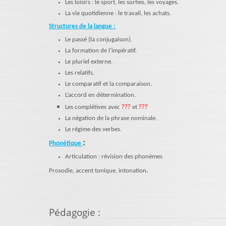
Les loisirs : le sport, les sorties, les voyages.
La vie quotidienne : le travail, les achats.
Structures de la langue :
Le passé (la conjugaison).
La formation de l’impératif.
Le pluriel externe.
Les relatifs.
Le comparatif et la comparaison.
L’accord en détermination.
???
???
Les complétives avec
et
La négation de la phrase nominale.
Le régime des verbes.
:
Phonétique
Articulation : révision des phonèmes
Prosodie, accent tonique, intonation
.
Pédagogie
: