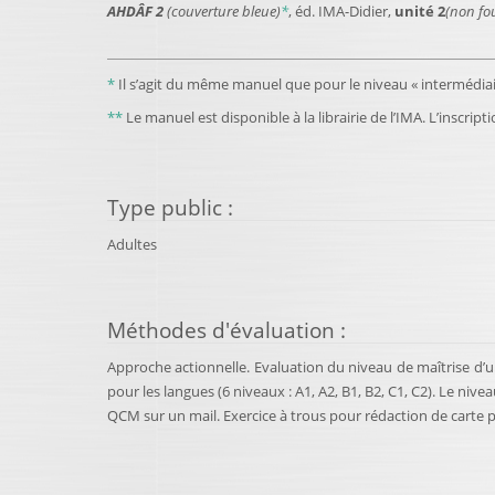
AHDÂF 2
(couverture bleue)
*
, éd. IMA-Didier,
unité 2
(non fo
*
Il s’agit du même manuel que pour le niveau « intermédiair
**
Le manuel est disponible à la librairie de l’IMA. L’inscri
Type public
:
Adultes
Méthodes d'évaluation
:
Approche actionnelle. Evaluation du niveau de maîtrise d’
pour les langues (6 niveaux : A1, A2, B1, B2, C1, C2). Le niv
QCM sur un mail. Exercice à trous pour rédaction de carte